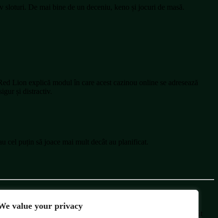
v sloturi. De mai bine de un deceniu, keno și jocuri de masă.
l Red Lion explică modul în care acest cazinou online se adresează
gur și distractiv.
sau cel puțin să joace mai mult decât au planificat.
We value your privacy
e scor, astfel încât să îl puteți revendica înainte de a expira. Cu cât