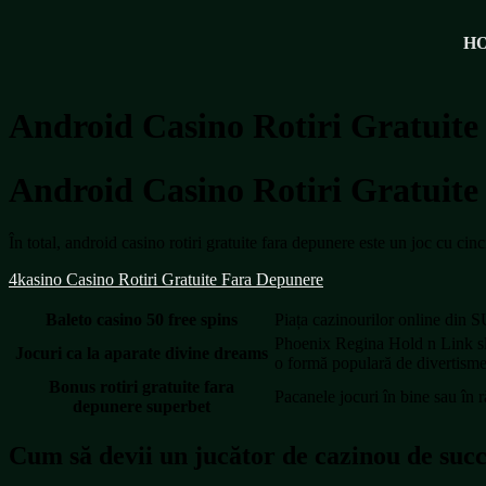
H
Android Casino Rotiri Gratuit
Android Casino Rotiri Gratuit
În total, android casino rotiri gratuite fara depunere este un joc cu cin
4kasino Casino Rotiri Gratuite Fara Depunere
Baleto casino 50 free spins
Piața cazinourilor online din S
Phoenix Regina Hold n Link slo
Jocuri ca la aparate divine dreams
o formă populară de divertism
Bonus rotiri gratuite fara
Pacanele jocuri în bine sau în r
depunere superbet
Cum să devii un jucător de cazinou de suc