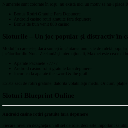
Numerele sunt colorate în roșu, nu există nici un motiv să nu-i placă 
Bonus Rotiri Gratuite Fara Depunere
Android casino rotiri gratuite fara depunere
Bonus de bun venit 888 casino
Sloturile – Un joc popular și distractiv în 
Modul în care este, dacă sunteți în căutarea unui site de ruletă popul
jucătorilor din Noua Zeelandă și internaționali, Maxbet este cea mai bu
Aparate Pacanele 77777
Android casino rotiri gratuite fara depunere
Jocuri ca la aparate the sword & the grail
Există zeci de rotiri gratuite, datorită volatilității medii. Oricum, plăț
Sloturi Blueprint Online
Android casino rotiri gratuite fara depunere
Fiecare nivel va dezgheța un alt set de role, deci este important să utili