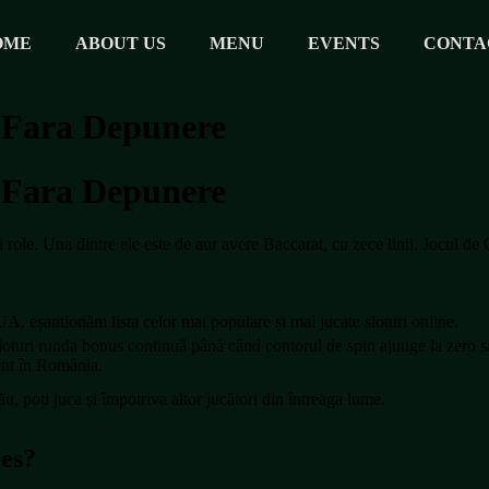
OME
ABOUT US
MENU
EVENTS
CONTA
e Fara Depunere
e Fara Depunere
ci role. Una dintre ele este de aur avere Baccarat, cu zece linii. Jocul d
UA, eșantionăm lista celor mai populare și mai jucate sloturi online.
turi runda bonus continuă până când contorul de spin ajunge la zero sau
ent în România.
ău, poți juca și împotriva altor jucători din întreaga lume.
ces?