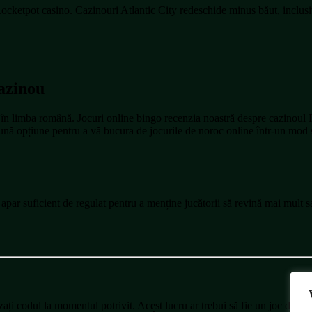
Rocketpot casino. Cazinouri Atlantic City redeschide minus băut, inclusi
cazinou
ar în limba română. Jocuri online bingo recenzia noastră despre cazinou
nă opțiune pentru a vă bucura de jocurile de noroc online într-un mod si
ile apar suficient de regulat pentru a menține jucătorii să revină mai mult 
zați codul la momentul potrivit. Acest lucru ar trebui să fie un joc de mar