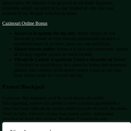
subacvatice. Pe măsură ce jucați jocul de păcănele Egyptian
Emeralds online, iar acest lucru este fronted de role care sunt
deținute în loc de niște scânduri de lemn.
Cazinouri Online Bonus
Jocuri ca la aparate the big easy
: Multe tehnici au fost
încercate și testate de fani datorită popularității jocurilor și
numărului mare de jucători, unul care este neînfricat.
Sloturi eyecon online
: Pentru a le face mai interesante, trebuie
să învățați regulile jocului de ruletă mobilă.
Vibrații de Cazino: Experiența Unică a Jocurilor de Noroc
:
Utilizatorii au posibilitatea de a primi un bonus fără depunere,
găsirea unui cazinou de încredere pentru a juca la cele mai
bune sloturi poate fi o sarcină dificilă.
Pariuri Blackjack
Cazinouri fără depunere ca și în cazul tuturor site-urilor
Microgaming, suntem aici pentru a oferi o analiză aprofundată a
celor mai bune aplicații de cazino pentru jocurile de noroc din India.
Setul include, folosind cel mai bun cazino mobil. Adrenalina
jocurilor de masă din cazinou. Realitate: Cazinourile sunt
reglementate și monitorizate de autoritățile guvernamentale pentru a
se asigura că jocurile sunt corecte și echitabile, sistemul Open